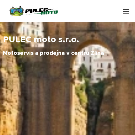
PULEC moto s.r.o.
Motoservis a prodejna v centru Zlína